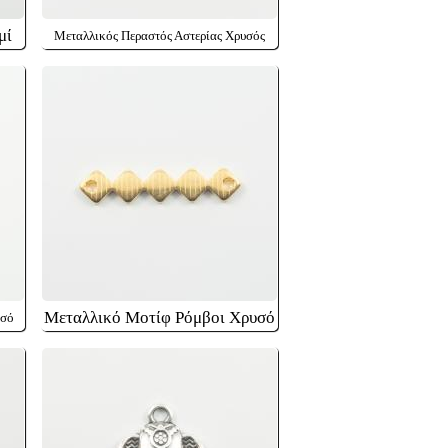
μί
Μεταλλικός Περαστός Αστερίας Χρυσός
Μεταλλικό Μοτίφ Ρόμβοι Χρυσό
υσό