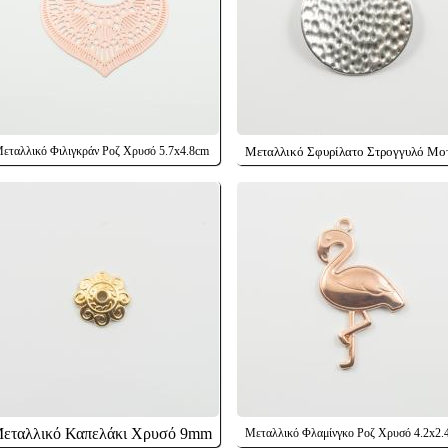
εταλλικό Φιλιγκράν Ροζ Χρυσό 5.7x4.8cm
Μεταλλικό Σφυρίλατο Στρογγυλό Μο
εταλλικό Καπελάκι Χρυσό 9mm
Μεταλλικό Φλαμίνγκο Ροζ Χρυσό 4.2x2.