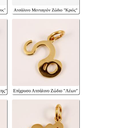
Ατσάλινο Μενταγιόν Ζώδιο "Κριός"
νος"
της"
Επίχρυσο Ατσάλινο Ζώδιο "Λέων"