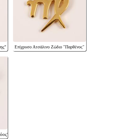
ης"
Επίχρυσο Ατσάλινο Ζώδιο "Παρθένος"
όος"