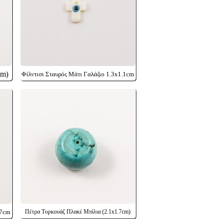
mm)
Φίλντισι Σταυρός Μάτι Γαλάζιο 1.3x1.1cm
.7cm
Πέτρα Τυρκουάζ Πλακέ Μπίλια (2.1x1.7cm)