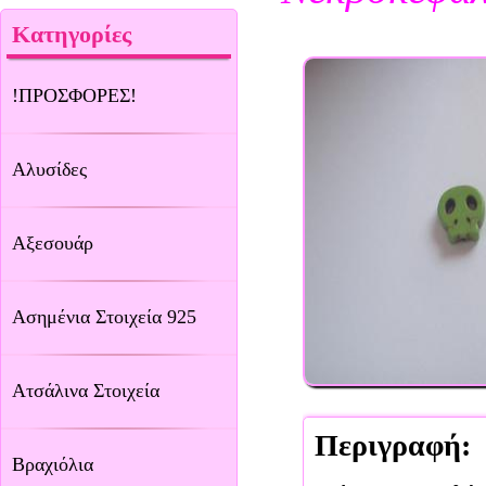
Κατηγορίες
!ΠΡΟΣΦΟΡΕΣ!
Αλυσίδες
Αξεσουάρ
Ασημένια Στοιχεία 925
Ατσάλινα Στοιχεία
Περιγραφή:
Βραχιόλια